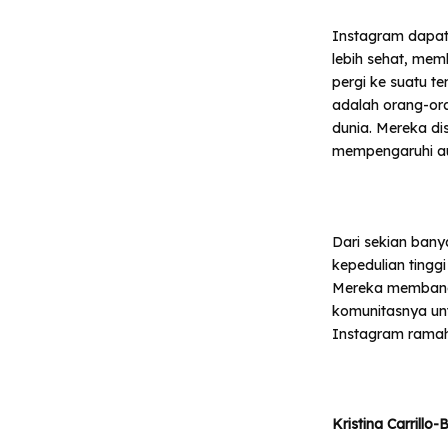
Instagram dapat
lebih sehat, mem
pergi ke suatu t
adalah orang-or
dunia. Mereka dis
mempengaruhi au
Dari sekian banya
kepedulian tingg
Mereka membangu
komunitasnya unt
Instagram ramah 
Kristina Carrill