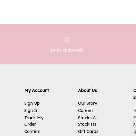
100% Indonesia
My Account
About Us
C
S
Sign Up
Our Story
H
Sign In
Careers
Track My
Stocks &
Order
Stockists
S
Confirm
Gift Cards
R