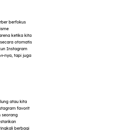
arber berfokus
nisme
rena ketika kita
a secara otomatis
kun Instagram
on
-nya, tapi juga
lung atau kita
stagram favorit
n seorang
starikan
ingkali berbagi