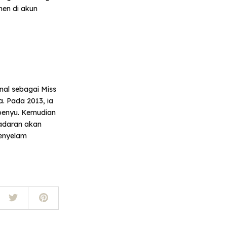
hen di akun
enal sebagai Miss
a. Pada 2013, ia
 penyu. Kemudian
sadaran akan
penyelam