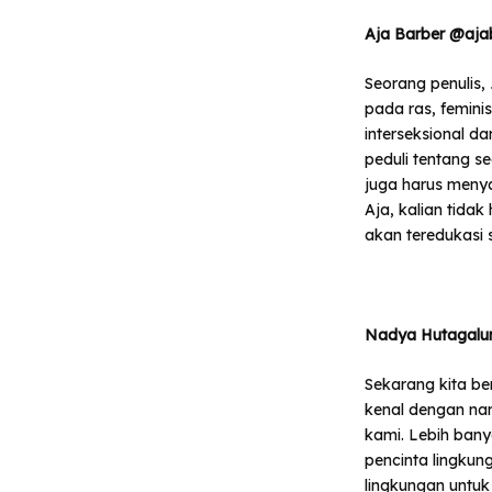
Aja Barber @aja
Seorang penulis,
pada ras, femini
interseksional da
peduli tentang se
juga harus meny
Aja, kalian tid
akan teredukasi s
Nadya Hutagalu
Sekarang kita be
kenal dengan nam
kami. Lebih ban
pencinta lingkun
lingkungan untuk 