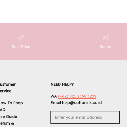
Best Price
Secure
ustomer
NEED HELP?
ervice
WA
(+62) 821 2566 5259
Email help@cottonink.co.id
ow To Shop
FAQ
ize Guide
eturn &