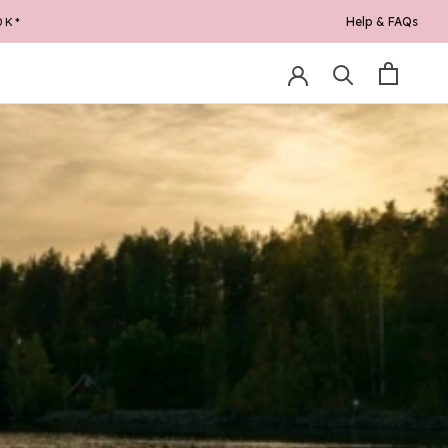
Help & FAQs
0K*
RE
PREV
NEXT