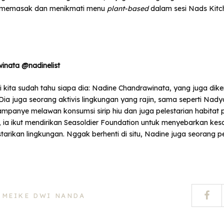
memasak dan menikmati menu
plant-based
dalam sesi Nads Kitc
inata @nadinelist
pi kita sudah tahu siapa dia: Nadine Chandrawinata, yang juga dik
Dia juga seorang aktivis lingkungan yang rajin, sama seperti Nady
panye melawan konsumsi sirip hiu dan juga pelestarian habitat
 ia ikut mendirikan Seasoldier Foundation untuk menyebarkan ke
tarikan lingkungan. Nggak berhenti di situ, Nadine juga seorang 
 MEIKE DWI NANDA