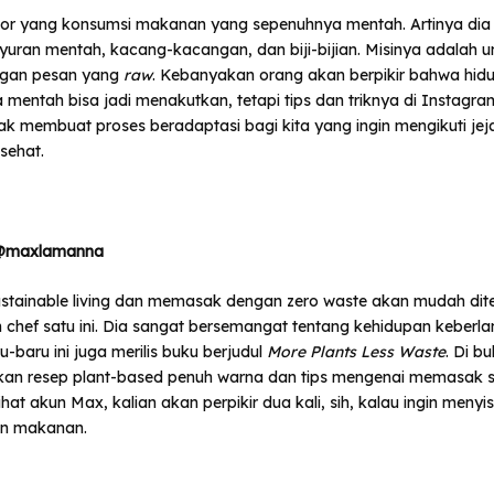
por yang konsumsi makanan yang sepenuhnya mentah. Artinya di
uran mentah, kacang-kacangan, dan biji-bijian. Misinya adalah 
ngan pesan yang
raw
. Kebanyakan orang akan berpikir bahwa hid
mentah bisa jadi menakutkan, tetapi tips dan triknya di Instag
pak membuat proses beradaptasi bagi kita yang ingin mengikuti je
sehat.
@maxlamanna
ustainable living dan memasak dengan zero waste akan mudah dit
chef satu ini. Dia sangat bersemangat tentang kehidupan keberlan
-baru ini juga merilis buku berjudul
More Plants Less Waste
. Di bu
an resep plant-based penuh warna dan tips mengenai memasak s
hat akun Max, kalian akan perpikir dua kali, sih, kalau ingin meny
n makanan.