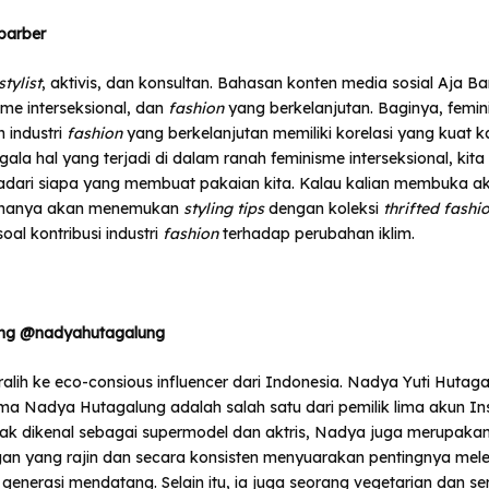
barber
stylist
, aktivis, dan konsultan. Bahasan konten media sosial Aja B
sme interseksional, dan
fashion
yang berkelanjutan. Baginya, femi
n industri
fashion
yang berkelanjutan memiliki korelasi yang kuat ka
gala hal yang terjadi di dalam ranah feminisme interseksional, kit
adari siapa yang membuat pakaian kita. Kalau kalian membuka a
ak hanya akan menemukan
styling tips
dengan koleksi
thrifted fashi
oal kontribusi industri
fashion
terhadap perubahan iklim.
ng @nadyahutagalung
ralih ke eco-consious influencer dari Indonesia. Nadya Yuti Hutaga
a Nadya Hutagalung adalah salah satu dari pemilik lima akun In
yak dikenal sebagai supermodel dan aktris, Nadya juga merupaka
gan yang rajin dan secara konsisten menyuarakan pentingnya mele
generasi mendatang. Selain itu, ia juga seorang vegetarian dan ser