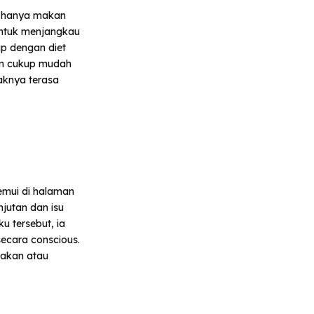
a hanya makan
untuk menjangkau
up dengan diet
ram cukup mudah
jaknya terasa
emui di halaman
jutan dan isu
ku tersebut, ia
ecara conscious.
isakan atau