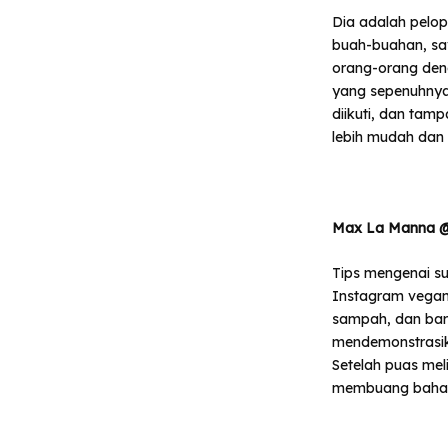
Dia adalah pelo
buah-buahan, say
orang-orang de
yang sepenuhnya 
diikuti, dan tam
lebih mudah dan 
Max La Manna 
Tips mengenai s
Instagram vegan 
sampah, dan baru
mendemonstrasik
Setelah puas meli
membuang baha