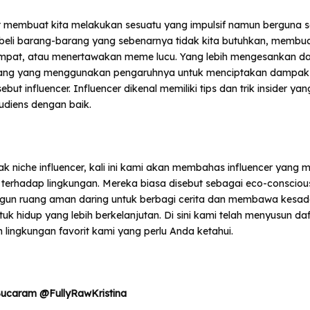
 membuat kita melakukan sesuatu yang impulsif namun berguna s
beli barang-barang yang sebenarnya tidak kita butuhkan, membu
empat, atau menertawakan meme lucu. Yang lebih mengesankan dar
ang yang menggunakan pengaruhnya untuk menciptakan dampak p
ebut influencer. Influencer dikenal memiliki tips dan trik insider yan
diens dengan baik.
k niche influencer, kali ini kami akan membahas influencer yang m
i terhadap lingkungan. Mereka biasa disebut sebagai eco-conscious 
n ruang aman daring untuk berbagi cerita dan membawa kesad
uk hidup yang lebih berkelanjutan. Di sini kami telah menyusun daf
lingkungan favorit kami yang perlu Anda ketahui.
o-Bucaram @FullyRawKristina