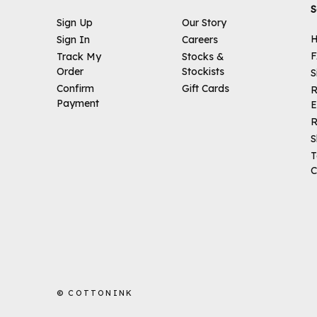
S
Sign Up
Our Story
H
Sign In
Careers
Track My
Stocks &
Order
Stockists
S
Confirm
Gift Cards
R
Payment
E
R
S
T
C
© COTTONINK