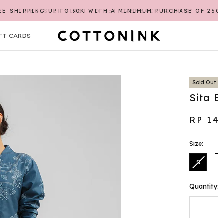
EE SHIPPING UP TO 30K WITH A MINIMUM PURCHASE OF 25
FT CARDS
FT CARDS
Sold Out
Sita 
RP 1
Size:
S
Quantity