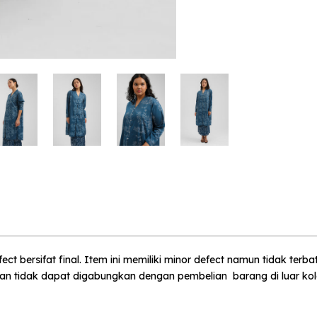
 me when available
 Laut - Defect Sale - S
umber :
 bersifat final. Item ini memiliki minor defect namun tidak terba
 dan tidak dapat digabungkan dengan pembelian barang di luar kole