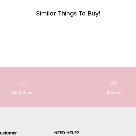
SUB
Similar Things To Buy!
Best Price
Secure
ustomer
NEED HELP?