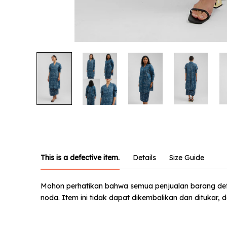
Notify
Product :
Sita Biru
Name :
Email :
This is a defective item.
Details
Size Guide
Phone N
Mohon perhatikan bahwa semua penjualan barang defect
noda. Item ini tidak dapat dikembalikan dan ditukar,