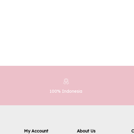
100% Indonesia
My Account
About Us
C