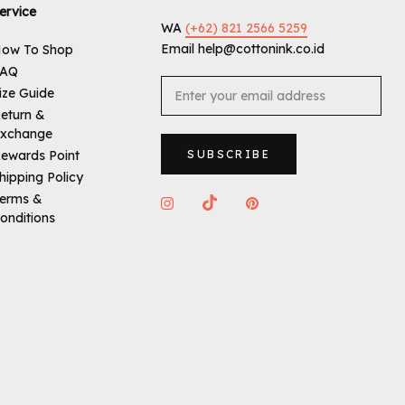
ervice
WA
(+62) 821 2566 5259
Email help@cottonink.co.id
ow To Shop
FAQ
ize Guide
eturn &
xchange
ewards Point
SUBSCRIBE
hipping Policy
erms &
onditions