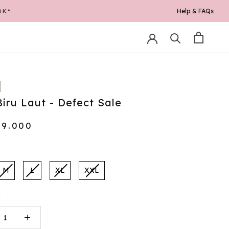
Help & FAQs
0K*
Biru Laut - Defect Sale
49.000
M
L
XL
XXL
: