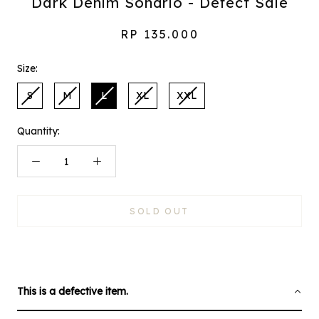
Dark Denim Sondrio - Defect Sale
RP 135.000
Size:
S
M
L
XL
XXL
Quantity:
SOLD OUT
This is a defective item.