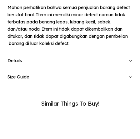
Mohon perhatikan bahwa semua penjualan barang defect
bersifat final. Item ini memiliki minor defect namun tidak
terbatas pada benang lepas, lubang kecil, sobek,
dan/atau noda. Item ini tidak dapat dikembalikan dan
ditukar, dan tidak dapat digabungkan dengan pembelian
barang di luar koleksi defect.
×
Notify me when available
Details
Product :
Dark Denim Sondrio - Defect Sale - L
Size Guide
Name :
Similar Things To Buy!
Email :
Phone Number :