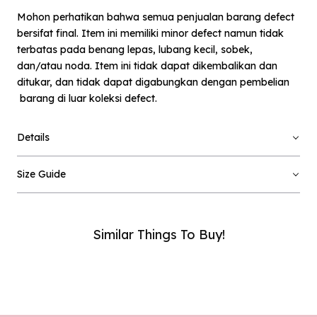
Mohon perhatikan bahwa semua penjualan barang defect
bersifat final. Item ini memiliki minor defect namun tidak
terbatas pada benang lepas, lubang kecil, sobek,
dan/atau noda. Item ini tidak dapat dikembalikan dan
ditukar, dan tidak dapat digabungkan dengan pembelian
barang di luar koleksi defect.
×
Notify me when available
Details
Product :
Dark Denim Pavia - Defect Sale - L
Size Guide
Name :
Similar Things To Buy!
Email :
Phone Number :