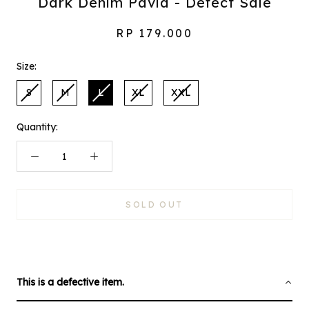
Dark Denim Pavia - Defect Sale
RP 179.000
Size:
S
M
L
XL
XXL
Quantity:
SOLD OUT
This is a defective item.