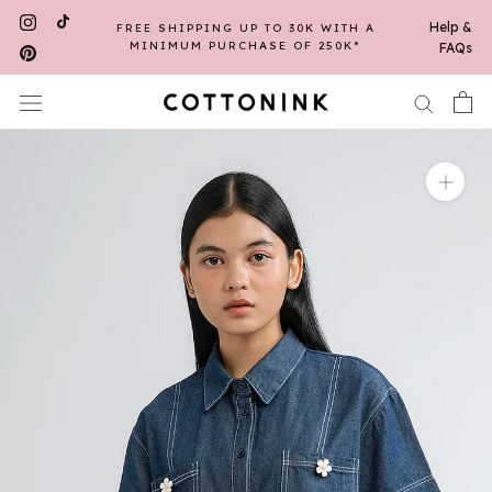
Skip
Help &
FREE SHIPPING UP TO 30K WITH A
to
MINIMUM PURCHASE OF 250K*
FAQs
content