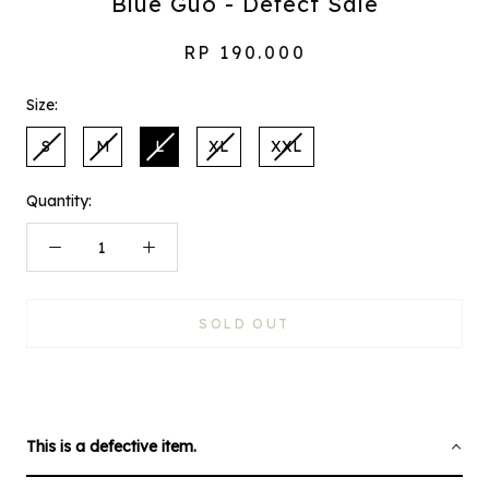
Blue Guo - Defect Sale
RP 190.000
Size:
S
M
L
XL
XXL
Quantity:
SOLD OUT
This is a defective item.