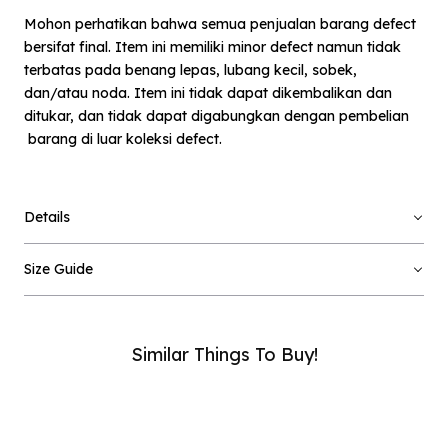
Mohon perhatikan bahwa semua penjualan barang defect
bersifat final. Item ini memiliki minor defect namun tidak
terbatas pada benang lepas, lubang kecil, sobek,
dan/atau noda. Item ini tidak dapat dikembalikan dan
ditukar, dan tidak dapat digabungkan dengan pembelian
barang di luar koleksi defect.
×
Notify me when available
Details
Product :
Blue Guo - Defect Sale - L
Size Guide
Name :
Similar Things To Buy!
Email :
Phone Number :