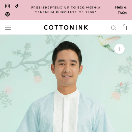
Skip
Help &
FREE SHIPPING UP TO 30K WITH A
to
MINIMUM PURCHASE OF 250K*
FAQs
content