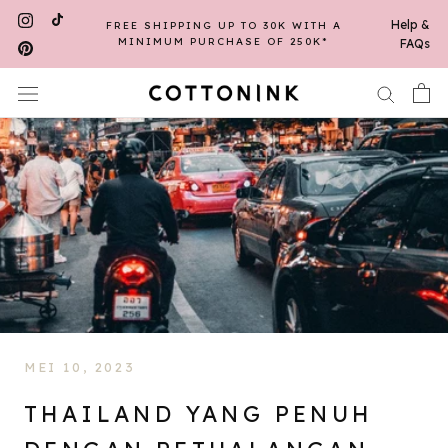
Skip
Help &
FREE SHIPPING UP TO 30K WITH A
to
MINIMUM PURCHASE OF 250K*
FAQs
content
MEI 10, 2023
THAILAND YANG PENUH