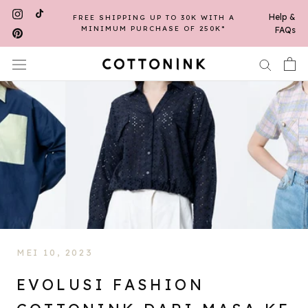
Skip
Help &
FREE SHIPPING UP TO 30K WITH A
to
MINIMUM PURCHASE OF 250K*
FAQs
content
MEI 10, 2023
EVOLUSI FASHION