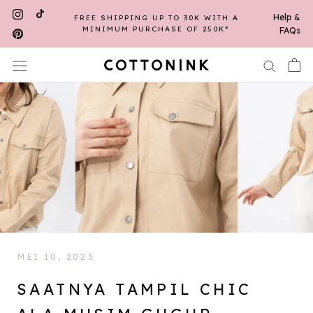
Skip
Help &
FREE SHIPPING UP TO 30K WITH A
to
MINIMUM PURCHASE OF 250K*
FAQs
content
MEI 10, 2023
SAATNYA TAMPIL CHIC