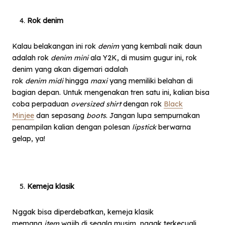
Rok denim
Kalau belakangan ini rok
denim
yang kembali naik daun
adalah rok
denim mini
ala Y2K, di musim gugur ini, rok
denim yang akan digemari adalah
rok
denim
midi
hingga
maxi
yang memiliki belahan di
bagian depan. Untuk mengenakan tren satu ini, kalian bisa
coba perpaduan
oversized shirt
dengan rok
Black
Minjee
dan sepasang
boots
. Jangan lupa sempurnakan
penampilan kalian dengan polesan
lipstick
berwarna
gelap, ya!
Kemeja klasik
Nggak bisa diperdebatkan, kemeja klasik
memang
item
wajib di segala musim, nggak terkecuali