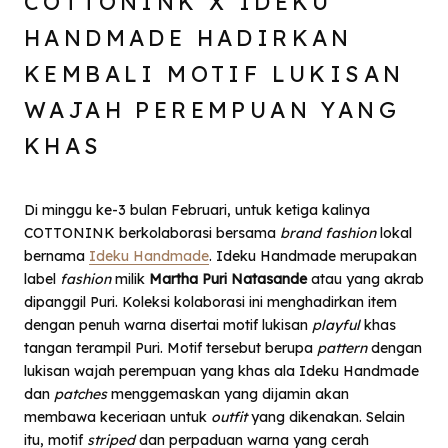
COTTONINK X IDEKU
HANDMADE HADIRKAN
KEMBALI MOTIF LUKISAN
WAJAH PEREMPUAN YANG
KHAS
Di minggu ke-3 bulan Februari, untuk ketiga kalinya
COTTONINK berkolaborasi bersama
brand fashion
lokal
bernama
Ideku Handmade
.
Ideku Handmade merupakan
label
fashion
milik
Martha Puri Natasande
atau yang akrab
dipanggil Puri. Koleksi kolaborasi ini menghadirkan item
dengan penuh warna disertai motif lukisan
playful
khas
tangan terampil Puri. Motif tersebut berupa
pattern
dengan
lukisan wajah perempuan yang khas ala Ideku Handmade
dan
patches
menggemaskan yang dijamin akan
membawa keceriaan untuk
outfit
yang dikenakan. Selain
itu, motif
striped
dan perpaduan warna yang cerah