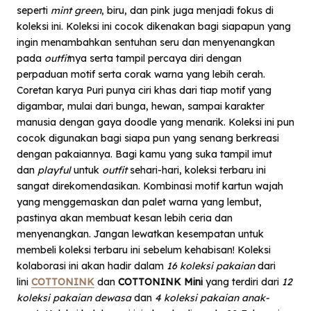
seperti
mint green
, biru, dan pink juga menjadi fokus di
koleksi ini. Koleksi ini cocok dikenakan bagi siapapun yang
ingin menambahkan sentuhan seru dan menyenangkan
pada
outfit
nya serta tampil percaya diri dengan
perpaduan motif serta corak warna yang lebih cerah.
Coretan karya Puri punya ciri khas dari tiap motif yang
digambar, mulai dari bunga, hewan, sampai karakter
manusia dengan gaya doodle yang menarik. Koleksi ini pun
cocok digunakan bagi siapa pun yang senang berkreasi
dengan pakaiannya.
Bagi kamu yang suka tampil imut
dan
playful
untuk
outfit
sehari-hari, koleksi terbaru ini
sangat direkomendasikan. Kombinasi motif kartun wajah
yang menggemaskan dan palet warna yang lembut,
pastinya akan membuat kesan lebih ceria dan
menyenangkan. Jangan lewatkan kesempatan untuk
membeli koleksi terbaru ini sebelum kehabisan!
Koleksi
kolaborasi ini
akan hadir dalam
16 koleksi pakaian
dari
lini
COTTONINK
dan
COTTONINK Mini
yang terdiri dari
12
koleksi pakaian dewasa
dan
4 koleksi pakaian anak-