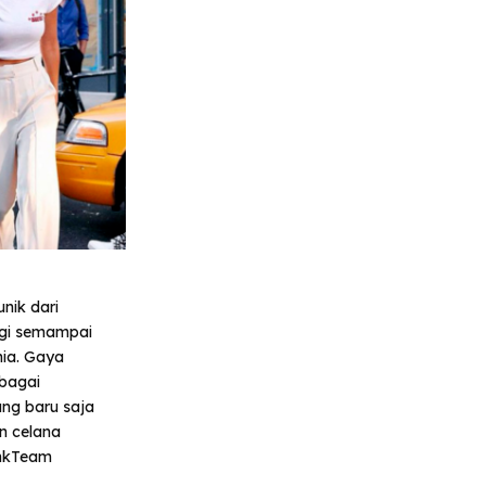
nik dari
ggi semampai
ia. Gaya
rbagai
ng baru saja
an celana
inkTeam