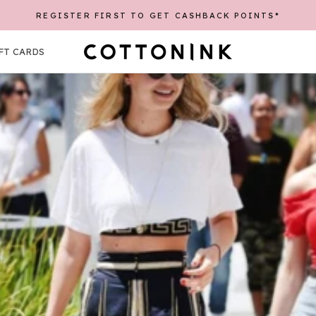
EE SHIPPING UP TO 30K WITH A MINIMUM PURCHASE OF 25
REGISTER FIRST TO GET CASHBACK POINTS*
SHA
FT CARDS
FT CARDS