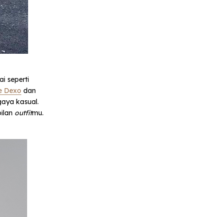
i seperti
e Dexo
dan
aya kasual.
ilan
outfit
mu.