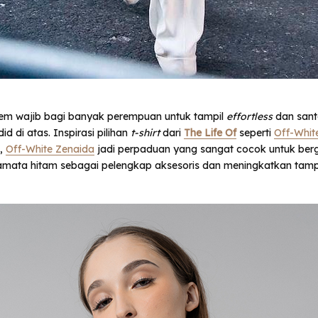
tem wajib bagi banyak perempuan untuk tampil
effortless
dan santa
id di atas. Inspirasi pilihan
t-shirt
dari
The Life Of
seperti
Off-Whit
t,
Off-White Zenaida
jadi perpaduan yang sangat cocok untuk berg
ata hitam sebagai pelengkap aksesoris dan meningkatkan tamp