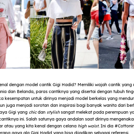
enal dengan model cantik Gigi Hadid? Memiliki wajah cantik yang u
ia dan Belanda, paras cantiknya yang disertai dengan tubuh tin
 kesempatan untuk dirinya menjadi model berkelas yang mendun
pun juga menjadi sorotan dan inspirasi bagi banyak wanita dari be
aya Gigi yang
chic
dan
stylish
sangat melekat pada perempuan ya
 cantiknya ini. Salah satunya gaya andalan saat dirinya mengenak
r atau yang kita kenal dengan celana
high waist.
Ini dia #Cotton
pa gaya ala Gigi Hadid yang bisa dijadikan sebagai referensi.