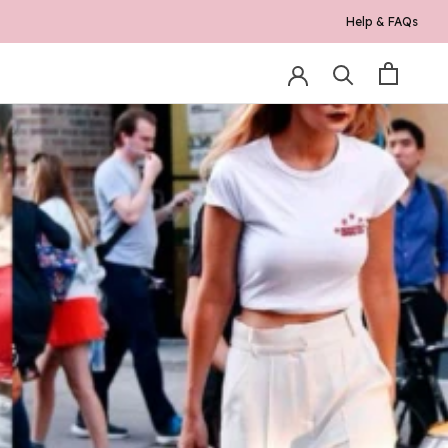
Help & FAQs
0K*
RE
PREV
NEXT