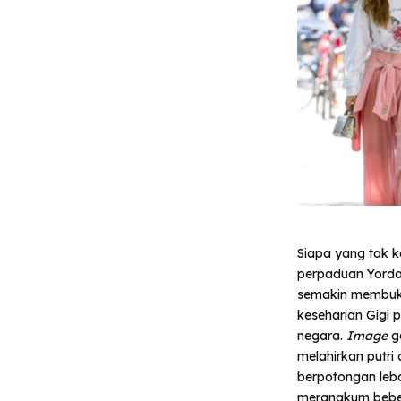
Siapa yang tak k
perpaduan Yordan
semakin membuka
keseharian Gigi 
negara.
Image
g
melahirkan putri
berpotongan leba
merangkum bebera