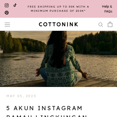
Skip
Help &
FREE SHIPPING UP TO 30K WITH A
to
MINIMUM PURCHASE OF 250K*
FAQs
content
MAY 05, 2023
5 AKUN INSTAGRAM