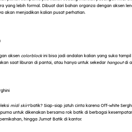
ra yang lebih formal. Dibuat dari bahan organza dengan aksen l
nya akan menjadikan kalian pusat perhatian.
a
ngan aksen
colorblock
ini bisa jadi andalan kalian yang suka tampi
akan saat liburan di pantai, atau hanya untuk sekedar
hangout
di a
ghini
leksi
midi skirt
batik? Siap-siap jatuh cinta karena Off-white Serg
urna untuk dikenakan bersama rok batik di berbagai kesempatan,
ernikahan, hingga Jumat Batik di kantor.