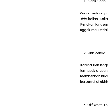
Black Chani
Cuaca sedang pa
skir
t kalian. Kal
Kenakan langsung
nggak mau terlal
Pink Zenoa
Karena tren len
termasuk atasan
memberikan nuan
bersantai di akhi
Off-white Th