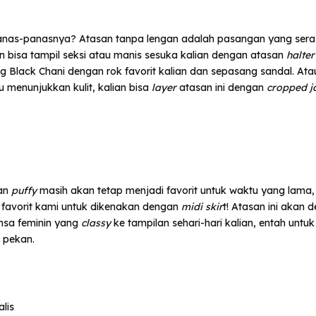
nas-panasnya? Atasan tanpa lengan adalah pasangan yang sera
ian bisa tampil seksi atau manis sesuka kalian dengan atasan
halter
 Black Chani dengan rok favorit kalian dan sepasang sandal. Atau
u menunjukkan kulit, kalian bisa
layer
atasan ini dengan
cropped j
gan
puffy
masih akan tetap menjadi favorit untuk waktu yang lama, j
 favorit kami untuk dikenakan dengan
midi skir
t! Atasan ini akan
sa feminin yang
classy
ke tampilan sehari-hari kalian, entah untu
r pekan.
alis