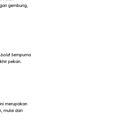
engan gembung,
l
bold
! Sempurna
khir pekan.
hini merupakan
 mulai dari