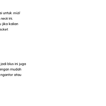
si untuk
midi
 neck
ini.
 jika kalian
acket
.
adi blus ini juga
 dengan mudah
k ngantor atau