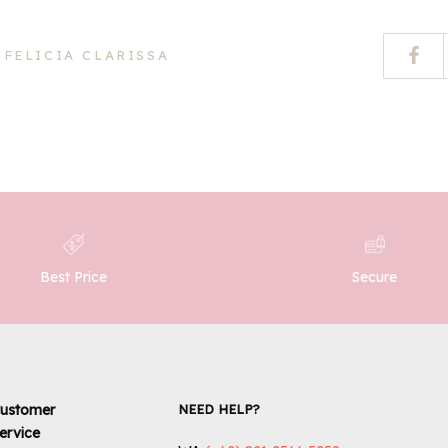
 FELICIA CLARISSA
Best Price
Secure
ustomer
NEED HELP?
ervice