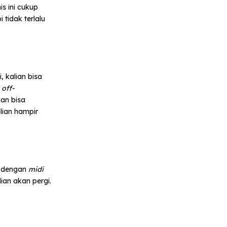
s ini cukup
tidak terlalu
 kalian bisa
n
off-
ian bisa
lian hampir
i dengan
midi
ian akan pergi.