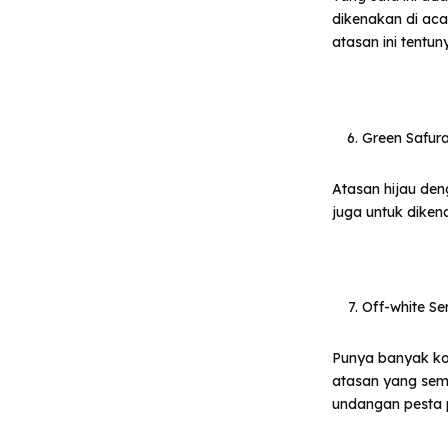
dikenakan di aca
atasan ini tentu
Green Safur
Atasan hijau de
juga untuk diken
Off-white Ser
Punya banyak ko
atasan yang semp
undangan pesta p