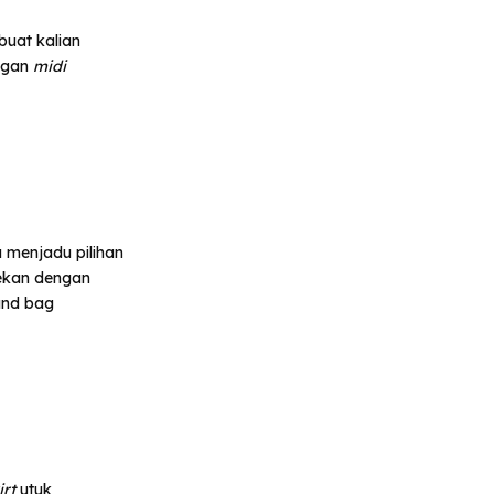
uat kalian
engan
midi
a menjadu pilihan
pekan dengan
and bag
irt
utuk