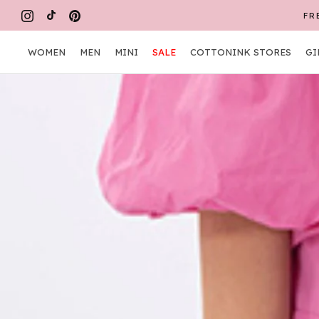
Skip
FR
to
content
WOMEN
MEN
MINI
SALE
COTTONINK STORES
GI
WOMEN
MEN
MINI
COTTONINK STORES
GI