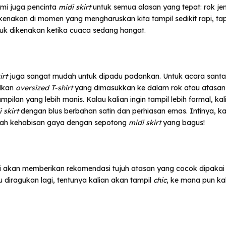
i juga pencinta
midi skirt
untuk semua alasan yang tepat: rok jeni
kenakan di momen yang mengharuskan kita tampil sedikit rapi, tapi 
uk dikenakan ketika cuaca sedang hangat.
irt
juga sangat mudah untuk dipadu padankan. Untuk acara santai,
alkan
oversized T-shirt
yang dimasukkan ke dalam rok atau atasa
mpilan yang lebih manis. Kalau kalian ingin tampil lebih formal, kal
i skirt
dengan blus berbahan satin dan perhiasan emas. Intinya, ka
ah kehabisan gaya dengan sepotong
midi skirt
yang bagus!
kami akan memberikan rekomendasi tujuh atasan yang cocok dipaka
 diragukan lagi, tentunya kalian akan tampil
chic
, ke mana pun kal