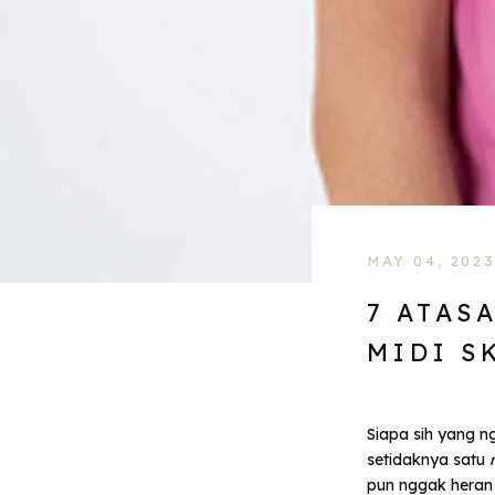
MAY 04, 202
7 ATAS
MIDI S
Siapa sih yang 
setidaknya satu
pun nggak heran