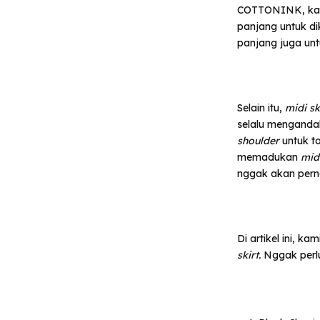
COTTONINK, kam
panjang untuk di
panjang juga unt
Selain itu,
midi sk
selalu mengand
shoulder
untuk ta
memadukan
mid
nggak akan pern
Di artikel ini, 
skirt.
Nggak perlu