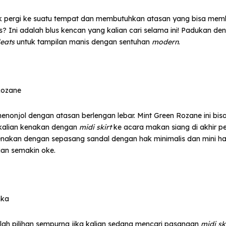
k pergi ke suatu tempat dan membutuhkan atasan yang bisa memb
is? Ini adalah blus kencan yang kalian cari selama ini! Padukan d
leats
untuk tampilan manis dengan sentuhan
modern
.
Rozane
enonjol dengan atasan berlengan lebar. Mint Green Rozane ini bis
kalian kenakan dengan
midi skirt
ke acara makan siang di akhir 
nakan dengan sepasang sandal dengan hak minimalis dan mini h
ian semakin oke.
mka
alah pilihan sempurna jika kalian sedang mencari pasangan
midi sk