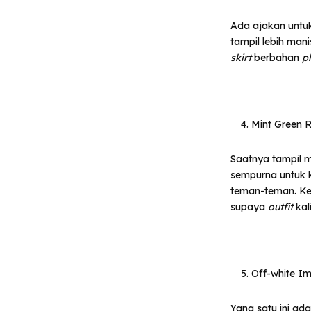
Ada ajakan untu
tampil lebih man
skirt
berbahan
p
Mint Green 
Saatnya tampil m
sempurna untuk 
teman-teman. Ke
supaya
outfit
kal
Off-white I
Yang satu ini ad