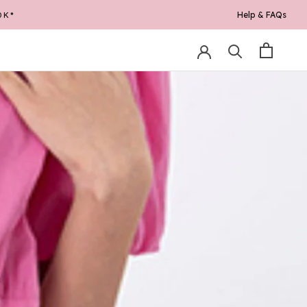
Help & FAQs
0K*
RE
PREV
NEXT