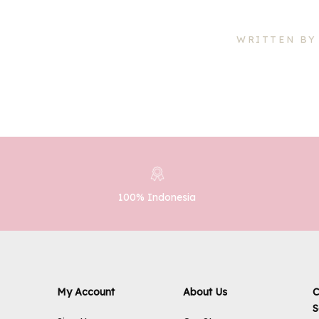
WRITTEN BY
100% Indonesia
My Account
About Us
C
S