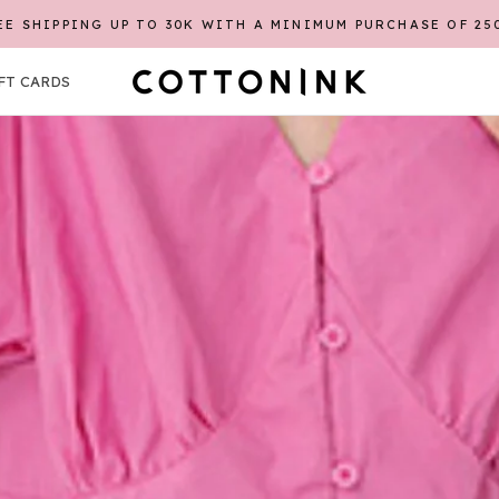
EE SHIPPING UP TO 30K WITH A MINIMUM PURCHASE OF 25
SHA
FT CARDS
FT CARDS